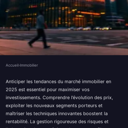
Accueil
›
Immobilier
IMMOBILIER
Stratégies gagnantes pour
Anticiper les tendances du marché immobilier en
2025 est essentiel pour maximiser vos
booster vos investissements
investissements. Comprendre l’évolution des prix,
immobiliers en 2025
exploiter les nouveaux segments porteurs et
maîtriser les techniques innovantes boostent la
Maya
•
6 octobre 2025
•
7 min de lecture
rentabilité. La gestion rigoureuse des risques et