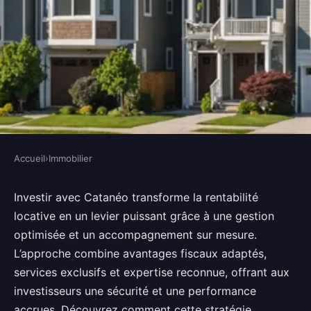
Accueil
›
Immobilier
IMMOBILIER
Top avantages de
Investir avec Catanéo transforme la rentabilité
locative en un levier puissant grâce à une gestion
l'investissement locatif avec
optimisée et un accompagnement sur mesure.
catanéo
L’approche combine avantages fiscaux adaptés,
services exclusifs et expertise reconnue, offrant aux
Maya
•
27 novembre 2025
•
5 min de lecture
investisseurs une sécurité et une performance
accrues. Découvrez comment cette stratégie