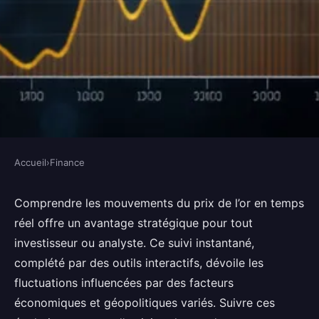
Accueil
›
Finance
FINANCE
Analyse des tendances de l'or :
Comprendre les mouvements du prix de l’or en temps
réel offre un avantage stratégique pour tout
évolutions en temps réel
investisseur ou analyste. Ce suivi instantané,
complété par des outils interactifs, dévoile les
Maya
•
17 février 2026
•
6 min de lecture
fluctuations influencées par des facteurs
économiques et géopolitiques variés. Suivre ces